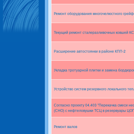
Ремонт оборудования многочелюстного грейф
Текущий ремонт сталеразливочных ковшей К
Расширение автостоянки в районе КПП-2
Укладка тротуарной плитки и замена бордюро
Устройство систем резервного локального те
Согласно проекту 04.403 "Перекачка смеси н
(СНО) с нефтеловушки ТСЦ в резервуары ЦО
Ремонт валов