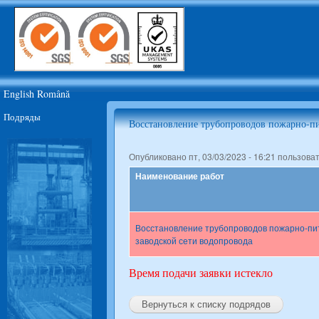
Пер
ос
JSC
со
Moldova
Steel
Works
English
Română
Подряды
Восстановление трубопроводов пожарно-пи
Опубликовано пт, 03/03/2023 - 16:21 пользов
Наименование работ
Восстановление трубопроводов пожарно-пи
заводской сети водопровода
Время подачи заявки истекло
Вернуться к списку подрядов