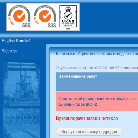
Пер
ос
JSC
со
Moldova
Steel
Works
English
Română
Подряды
Капитальный ремонт системы отвода и очи
Опубликовано пн, 10/10/2022 - 08:37 пользов
Наименование работ
Капитальный ремонт системы отвода и очис
дымовых газов ДСП-2
Время подачи заявки истекло
Вернуться к списку подрядов