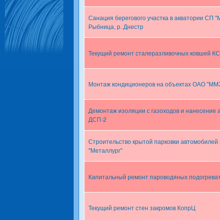
Санация берегового участка в акватории СП "М
Рыбница, р. Днестр
Текущий ремонт сталеразливочных ковшей К
Монтаж кондиционеров на объектах ОАО "ММ
Демонтаж изоляции с газоходов и нанесение 
ДСП-2
Строительство крытой парковки автомобилей
"Металлург"
Капитальный ремонт пароводяных подогреват
Текущий ремонт стен закромов КопрЦ