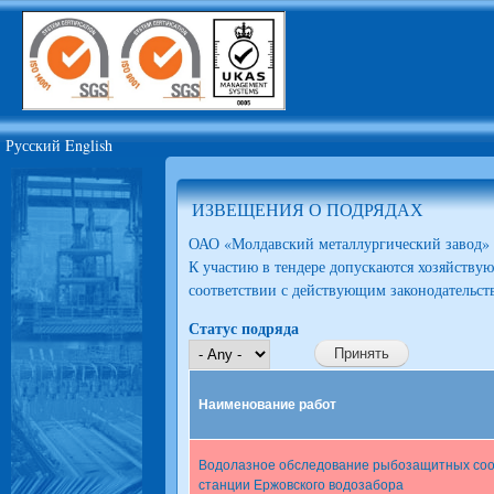
Ski
mai
JSC
con
Moldova
Steel
Works
Русский
English
ИЗВЕЩЕНИЯ О ПОДРЯДАХ
ОАО «Молдавский металлургический завод» 
К участию в тендере допускаются хозяйству
соответствии с действующим законодательс
Статус подряда
Наименование работ
Водолазное обследование рыбозащитных соо
станции Ержовского водозабора