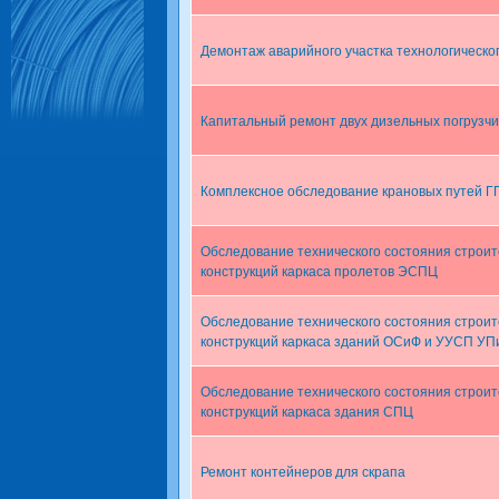
Демонтаж аварийного участка технологическо
Капитальный ремонт двух дизельных погрузч
Комплексное обследование крановых путей 
Обследование технического состояния строи
конструкций каркаса пролетов ЭСПЦ
Обследование технического состояния строи
конструкций каркаса зданий ОСиФ и УУСП У
Обследование технического состояния строи
конструкций каркаса здания СПЦ
Ремонт контейнеров для скрапа