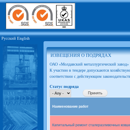
Ski
mai
JSC
con
Moldova
Steel
Works
Русский
English
ИЗВЕЩЕНИЯ О ПОДРЯДАХ
ОАО «Молдавский металлургический завод» 
К участию в тендере допускаются хозяйству
соответствии с действующим законодательс
Статус подряда
Наименование работ
Капитальный ремонт сталеразливочных ковш